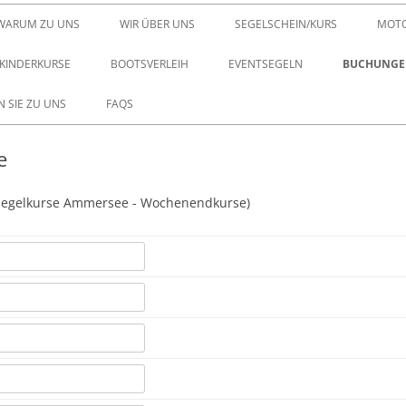
Zum Inhalt springen
WARUM ZU UNS
WIR ÜBER UNS
SEGELSCHEIN/KURS
MOTO
KINDERKURSE
BOOTSVERLEIH
EVENTSEGELN
BUCHUNGEN
 SIE ZU UNS
FAQS
e
 (Segelkurse Ammersee - Wochenendkurse)