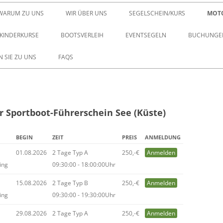
Zum Inhalt springen
WARUM ZU UNS
WIR ÜBER UNS
SEGELSCHEIN/KURS
MOT
KINDERKURSE
BOOTSVERLEIH
EVENTSEGELN
BUCHUNGEN
 SIE ZU UNS
FAQS
 Sportboot-Führerschein See (Küste)
BEGIN
ZEIT
PREIS
ANMELDUNG
01.08.2026
2 Tage Typ A
250,-€
Anmelden
ing
09:30:00 - 18:00:00Uhr
15.08.2026
2 Tage Typ B
250,-€
Anmelden
ing
09:30:00 - 19:30:00Uhr
29.08.2026
2 Tage Typ A
250,-€
Anmelden