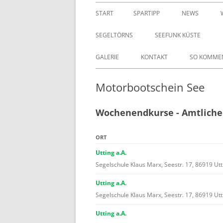
START
SPARTIPP
NEWS
SEGELTÖRNS
SEEFUNK KÜSTE
GALERIE
KONTAKT
SO KOMMEN
Motorbootschein See
Wochenendkurse - Amtlicher
ORT
Utting a.A.
Segelschule Klaus Marx, Seestr. 17, 86919 Utt
Utting a.A.
Segelschule Klaus Marx, Seestr. 17, 86919 Utt
Utting a.A.